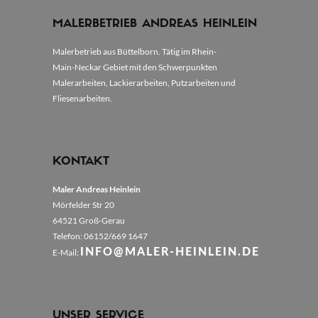
MALERBETRIEB ANDREAS HEINLEIN
Malerbetrieb aus Büttelborn. Tätig im Rhein-
Main-Neckar Gebiet mit den Schwerpunkten
Malerarbeiten, Lackierarbeiten, Putzarbeiten und
Fliesenarbeiten.
KONTAKT
Maler Andreas Heinlein
Mörfelder Str 20
64521 Groß-Gerau
Telefon: 06152/669 1647
INFO@MALER-HEINLEIN.DE
E-Mail:
UNSER SERVICE